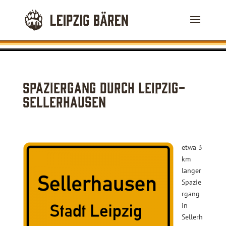
Spaziergang durch Leipzig-
Sellerhausen
etwa 3
km
langer
Spazie
rgang
in
Sellerh