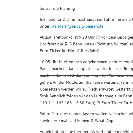
So war die Planung
Ich habe für Dich im Gasthaus „Zur Fähre“ reservier
unter:
wandern@leipzig-baeren.de
Ablauf: Treffpunkt ist 9:20 Uhr 🕘 vor dem Leipzig
Uhr fährt die 🚆 S-Bahn unten (Richtung Wurzen) ab
Euro-Ticket für Hin- & Rückfahrt)
10:05 Uhr in Altenbach angekommen, geht es endlic
Pause machen. Danach geht es weiter bis zur Übe
machen. Danach ist dann am Forsthof Waidmannshei
gehen. An der Mulde, auf die Fähre wartend, kann 
Übersetzen werden wir zu Tisch erawrtet. Gestärkt
Schlußendlich folgen wir den Lutherweg zum Bahnh
110 141 142 168 – 6,80 Euro
) (9-Euro-Ticket für 
Sollte Petrus es regnen lassen wollen, versuchen wi
sowie per Email, auf Romeo & WhatsApp.
Angelehnt an eine hier bereits vorhande Empfehlu