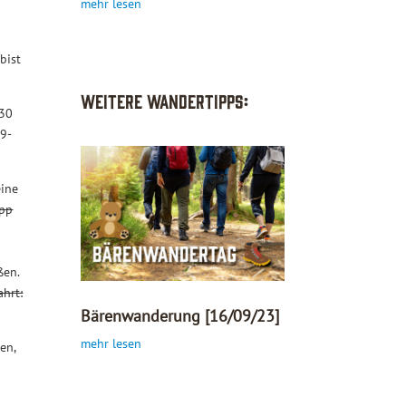
mehr lesen
bist
​​Weitere Wandertipps:
:30
(9-
eine
opp
ßen.
ahrt:
Bärenwanderung [16/09/23]
mehr lesen
en,