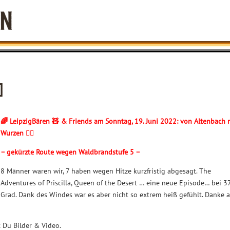
]
🌈 LeipzigBären 🧸 & Friends am Sonntag, 19. Juni 2022: von Altenbach 
Wurzen 🏳️‍🌈
– gekürzte Route wegen Waldbrandstufe 5 –
8 Männer waren wir, 7 haben wegen Hitze kurzfristig abgesagt.
The
Adventures of Priscilla, Queen of the Desert … eine neue Episode… bei 3
Grad. Dank des Windes war es aber nicht so extrem heiß gefühlt. Danke 
 Du Bilder & Video.