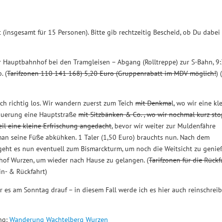
t (insgesamt für 15 Personen). Bitte gib rechtzeitig Bescheid, ob Du dabei 
er Hauptbahnhof bei den Tramgleisen – Abgang (Rolltreppe) zur S-Bahn, 9
. (
Tarifzonen 110 141 168) 5,20 Euro (Gruppenrabatt im MDV möglich!
) 
h richtig los. Wir wandern zuerst zum Teich
mit Denkma
l, wo wir eine kl
rquerung eine Hauptstraße
mit Sitzbänken & Co. , wo wir nochmal kurz st
l eine kleine Erfrischung angedacht
, bevor wir weiter zur Muldenfähre
man seine Füße abkühken. 1 Taler (1,50 Euro) brauchts nun. Nach dem
 geht es nun eventuell zum Bismarckturm, um noch die Weitsicht zu genie
of Wurzen, um wieder nach Hause zu gelangen. (
Tarifzonen für die Rückf
Hin- & Rückfahrt)
r es am Sonntag drauf – in diesem Fall werde ich es hier auch reinschreib
ng:
Wanderung Wachtelberg Wurzen