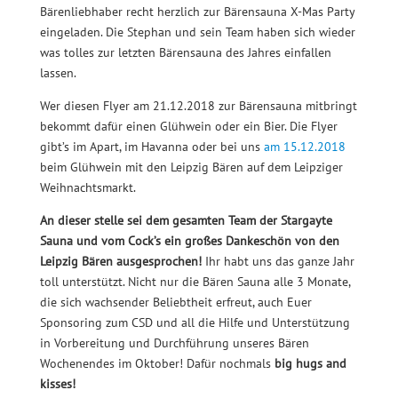
Bärenliebhaber recht herzlich zur Bärensauna X-Mas Party
eingeladen. Die Stephan und sein Team haben sich wieder
was tolles zur letzten Bärensauna des Jahres einfallen
lassen.
Wer diesen Flyer am 21.12.2018 zur Bärensauna mitbringt
bekommt dafür einen Glühwein oder ein Bier. Die Flyer
gibt’s im Apart, im Havanna oder bei uns
am 15.12.2018
beim Glühwein mit den Leipzig Bären auf dem Leipziger
Weihnachtsmarkt.
An dieser stelle sei dem gesamten Team der Stargayte
Sauna und vom Cock’s ein großes Dankeschön von den
Leipzig Bären ausgesprochen!
Ihr habt uns das ganze Jahr
toll unterstützt. Nicht nur die Bären Sauna alle 3 Monate,
die sich wachsender Beliebtheit erfreut, auch Euer
Sponsoring zum CSD und all die Hilfe und Unterstützung
in Vorbereitung und Durchführung unseres Bären
Wochenendes im Oktober! Dafür nochmals
big hugs and
kisses!