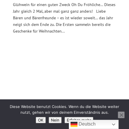
Glühwein für einen guten Zweck Oh Du Fröhliche… Dieses
Jahr gleich 2 Mal, aber mal ganz ganz anders! Liebe
Bären und Bärenfreunde – es ist wieder soweit… das Jahr
neigt sich dem Ende zu. Die Ersten sammeln bereits die
Geschenke für Weihnachten...
Diese Website benutzt Cookies. Wenn du die Website weiter
nutzt, gehen wir von deinem Einverständnis aus.
© Leipzig Bären |
Impressum
|
Kontakt
|
OK
Nein
Erfahre mehr
Datenschutzerklärung
|
|
Deutsch