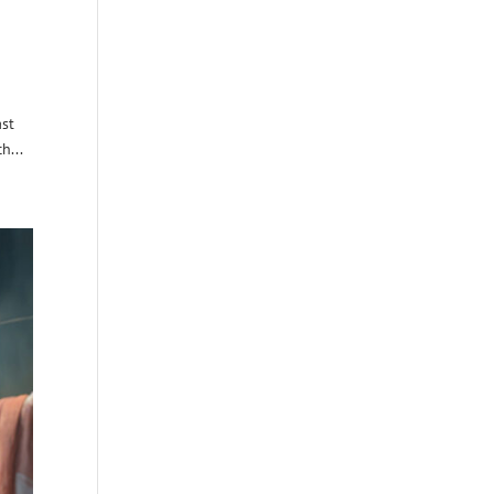
ast
h...