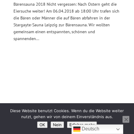
Bärensauna 2018 Nicht vergessen: Nach Ostern geht die
Eiersuche weiter! Am 06.04.2018 ab 18:00 Uhr trafen sich
die Bären oder Männer die auf Bären abfahren in der
Stargayte-Sauna Leipzig zur Bärensauna. Wir wollten
gemeinsam einen entspannten, schönen und
spannenden...
Diese Website benutzt Cookies. Wenn du die Website weiter
nutzt, gehen wir von deinem Einverständnis aus.
© Leipzig Bären |
Impressum
|
Kontakt
|
OK
Nein
Erfahre mehr
Datenschutzerklärung
|
|
Deutsch