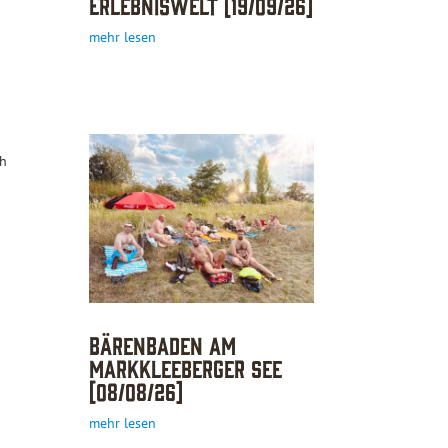
Erlebniswelt [19/09/26]
mehr lesen
ch
BärenBaden am
Markkleeberger See
[08/08/26]
mehr lesen