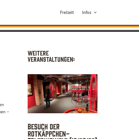
Freizeit
Infos
Weitere
Veranstaltungen:
n
ten
men –
Besuch der
Rotkäppchen-