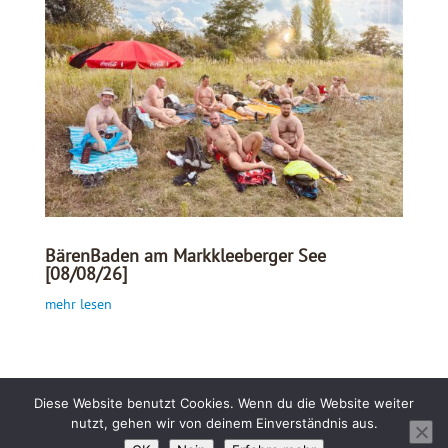
BärenBaden am Markkleeberger See
[08/08/26]
mehr lesen
Diese Website benutzt Cookies. Wenn du die Website weiter
nutzt, gehen wir von deinem Einverständnis aus.
© Leipzig Bären |
Impressum
|
Kontakt
|