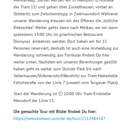
Wanderweg. Starten werden wir in Meusdorf (Endstelle
der Tram 15) und gehen über Zuckelhausen, vorbei an
Stötteritz zum Zwischenstopp in Zweinaundorf. Während
unserer Wanderung kreuzen wir des Öfteren die „östliche
Rietzschke“. Weiter gehts dann nach Mölkau, wo wir dann
spätestens 13:00 Uhr im griechischen Restaurant
Dionysos einkehren werden. Dort haben wir für 15
Personen reserviert, deshalb ist auch eine Anmeldung zur
Wanderung notwendig, das Formular findest Du hier
weiter unten. Nachdem wir unseren Bärenhunger gestillt
haben geht es weiter zum Stünzer Park bis nach
Sellerhausen/Volkmarsdorf/Reudnitz zur Tram-Haltestelle
Edlichstraße von der Linie 7 (unweit vom Torgauer Platz).
​Start der Wanderung ist
🕘
10:00 Uhr Tram-Endstelle
Meusdorf der Linie 15.
Die gemachte Tour mit Bilder findest Du hier:
https://www.komoot.com/de-de/tour/2112484187