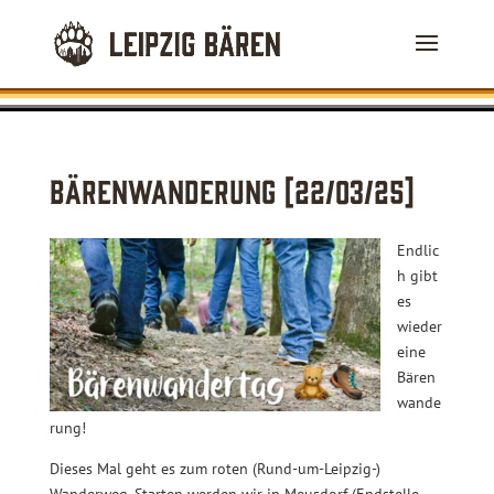
Bärenwanderung​ [22/03/25]
Endlic
h gibt
es
wieder
eine
Bären
wande
rung!
Dieses Mal geht es zum roten (Rund-um-Leipzig-)