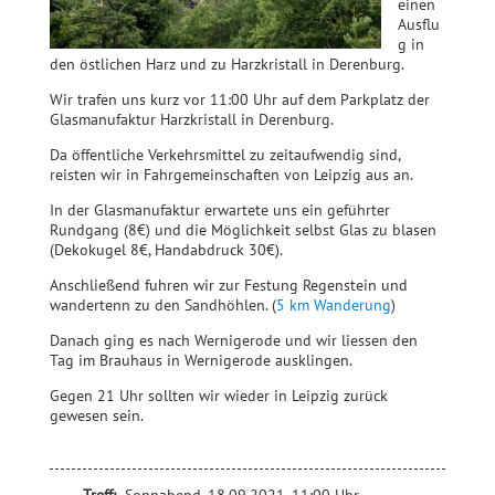
einen
Ausflu
g in
den östlichen Harz und zu Harzkristall in Derenburg.
Wir trafen uns kurz vor 11:00 Uhr auf dem Parkplatz der
Glasmanufaktur Harzkristall in Derenburg.
Da öffentliche Verkehrsmittel zu zeitaufwendig sind,
reisten wir in Fahrgemeinschaften von Leipzig aus an.
In der Glasmanufaktur erwartete uns ein geführter
Rundgang (8€) und die Möglichkeit selbst Glas zu blasen
(Dekokugel 8€, Handabdruck 30€).
Anschließe
nd fuhren wir zur Festung Regenstein und
wandertenn zu den Sandhöhlen. (
5 km Wanderung
)
Danach ging es nach Wernigerode und wir liessen den
Tag im Brauhaus in Wernigerode ausklingen.
Gegen 21 Uhr sollten wir wieder in Leipzig zurück
gewesen sein.