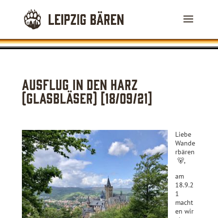
Ausflug in den Harz
(Glasbläser) [18/09/21]
Liebe
Wand
e
rbären
🐻
,
am
18.9.2
1
macht
en wir