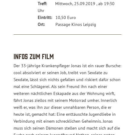
Treff:
Mittwoch, 25.09.2019 , ab 19:30
Uhr
Eintritt:
10,50 Euro
Ort:
Passage Kinos Leipzig
Infos zum Film
Der 33-jährige Krankenpfleger Jonas ist ein rauer Bursche:
cool absolviert er seinen Job, treibt von Sexdate zu
Sexdate, lässt sich nichts gefallen und riskiert dafür schon
mal eine Schlägerei. Als sein Freund ihn nach einer
weiteren nächtlichen Eskapade aus der Wohnung wirft,
fährt Jonas ziellos mit seinem Motorrad umher. Innerlich
weiß er, was ihn zur dieser unnahbaren Person, die er
heute ist, gemacht hat: Eine enttäuschte Jugendliebe in
Verbindung mit einem schrecklichen Geheimnis. Jonas
muss sich seinen Dämonen stellen und macht sich auf die
Suche nach seinem Jugendfreund Nathan, seiner ersten