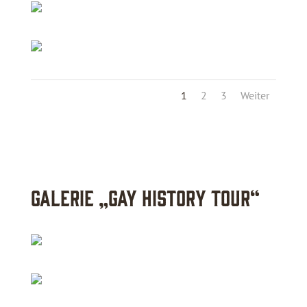
1
2
3
Weiter
Galerie „Gay History Tour“