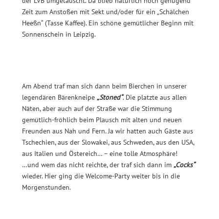
der LVB umgetauscht. Da blieb natürlich noch genügend
Zeit zum Anstoßen mit Sekt und/oder für ein „Schälchen
Heeßn“ (Tasse Kaffee). Ein schöne gemütlicher Beginn mit
Sonnenschein in Leipzig.
Am Abend traf man sich dann beim Bierchen in unserer
legendären Bärenkneipe
„Stoned“
. Die platzte aus allen
Näten, aber auch auf der Straße war die Stimmung
gemütlich-fröhlich beim Plausch mit alten und neuen
Freunden aus Nah und Fern. Ja wir hatten auch Gäste aus
Tschechien, aus der Slowakei, aus Schweden, aus den USA,
aus Italien und Östereich… – eine tolle Atmosphäre!
…und wem das nicht reichte, der traf sich dann im
„Cocks“
wieder. Hier ging die Welcome-Party weiter bis in die
Morgenstunden.