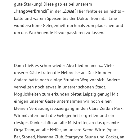
gute Stärkung! Diese gab es bei unserem
„HangoverBrunch“
in der
„Luise“
. Hier fehlte es an nichts –
kalte und warem Speisen bis der Doktor kommt… Eine
wunderschöne Gelegenheit nochmals zum plauschen und
um das Wochenende Revue passieren zu lassen.
Dann hieß es schon wieder Abschied nehmen… Viele
unserer Gäste traten die Heimreise an. Der Ein oder
Andere hatte noch einige Stunden Weg vor sich. Andere
verweilten noch etwas in unserer schönen Stadt.
Möglichkeiten zum erkunden bietet Leipzig genug! Mit
einigen unserer Gäste unternahmen wir noch einen
kleinen Verdauungsspaziergang in den Clara Zeitkin Park.
Wir möchten noch die Gelegenheit ergreifen und ein
riesiges Dankeschön an alle Mitstreiter, an das gesamte
Orga-Team, an alle Helfer, an unsere Szene-Wirte (Apart
Bar, Stoned, Havanna Club, Stargayte Sauna und Cocks), an